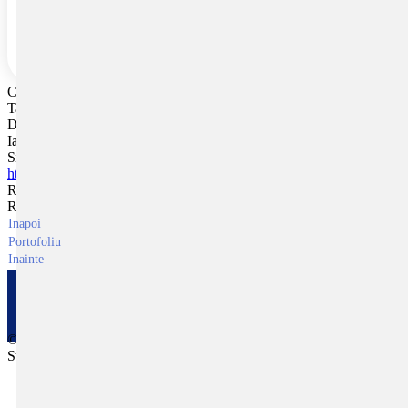
Client
Taverna Georgia
Data
Ianuarie, 2024
Site
https://taverna-georgia.ro
Rol
Realizare site de prezentare cu sistem de administrare
Inapoi
Portofoliu
Inainte
Doresti realizarea unui site asemanator?
Contact
© 2003 - 2026 Toate drepturile rezervate P-Studio Web Design
Studio, Bucuresti - Romania