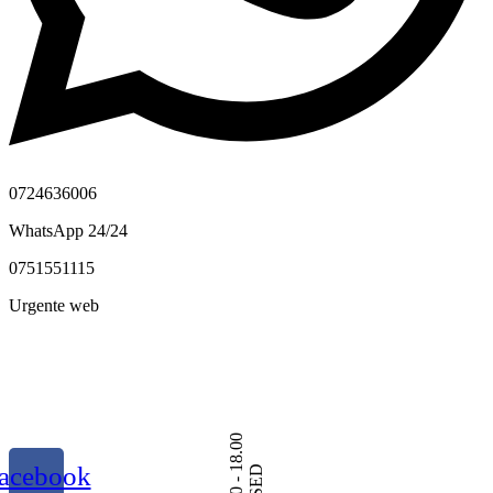
0724636006
WhatsApp 24/24
0751551115
Urgente web
acebook